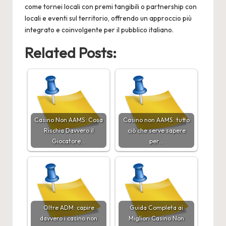
come tornei locali con premi tangibili o partnership con
locali e eventi sul territorio, offrendo un approccio più
integrato e coinvolgente per il pubblico italiano.
Related Posts:
Casino Non AAMS: Cosa
Casino non AAMS: tutto
Rischia Davvero il
ciò che serve sapere
Giocatore…
per…
Oltre ADM: capire
Guida Completa ai
davvero i casino non
Migliori Casino Non