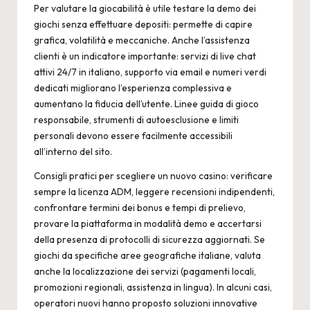
Per valutare la giocabilità è utile testare la demo dei
giochi senza effettuare depositi: permette di capire
grafica, volatilità e meccaniche. Anche l’assistenza
clienti è un indicatore importante: servizi di live chat
attivi 24/7 in italiano, supporto via email e numeri verdi
dedicati migliorano l’esperienza complessiva e
aumentano la fiducia dell’utente. Linee guida di gioco
responsabile, strumenti di autoesclusione e limiti
personali devono essere facilmente accessibili
all’interno del sito.
Consigli pratici per scegliere un nuovo casino: verificare
sempre la licenza ADM, leggere recensioni indipendenti,
confrontare termini dei bonus e tempi di prelievo,
provare la piattaforma in modalità demo e accertarsi
della presenza di protocolli di sicurezza aggiornati. Se
giochi da specifiche aree geografiche italiane, valuta
anche la localizzazione dei servizi (pagamenti locali,
promozioni regionali, assistenza in lingua). In alcuni casi,
operatori nuovi hanno proposto soluzioni innovative