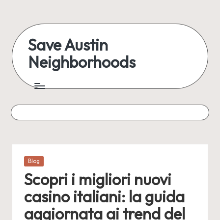
Save Austin
Neighborhoods
Posted
Blog
in
Scopri i migliori nuovi
casino italiani: la guida
aggiornata ai trend del