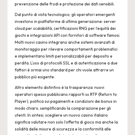
prevenzione delle frodi e protezione dei dati sensibili.
Dal punto di vista tecnologico, gli operatori emergenti
investono in piattaforme di ultima generazione: server
cloud per scalabilità, certificazioni RNG per l’equità dei
giochi e integrazioni API con fornitori di software famosi.
Molti nuovi casino integrano anche sistemi avanzati di
monitoraggio per rilevare comportamenti problematici
e implementano limiti personalizzabili per deposito e
perdita. L’uso di protocolli SSL e di autenticazione a due
fattori è ormai uno standard per chi vuole attrarre un
pubblico più esigente.
Altro elemento distintivo è la trasparenza: nuovi
operatori spesso pubblicano rapporti su RTP (Return to
Player), politica sui pagamenti e condizioni dei bonus in
modo chiaro, semplificando la comparazione per gli
utenti. In sintesi, scegliere un nuovo casino italiano
significa valutare non solo l’offerta di gioco ma anche la
solidità delle misure di sicurezza e la conformità alle