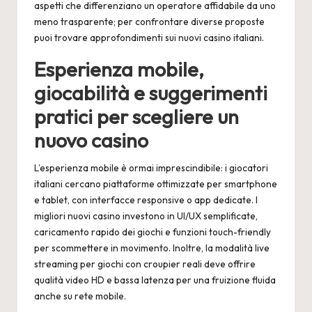
aspetti che differenziano un operatore affidabile da uno
meno trasparente; per confrontare diverse proposte
puoi trovare approfondimenti sui
nuovi casino italiani
.
Esperienza mobile,
giocabilità e suggerimenti
pratici per scegliere un
nuovo casino
L’esperienza mobile è ormai imprescindibile: i giocatori
italiani cercano piattaforme ottimizzate per smartphone
e tablet, con interfacce responsive o app dedicate. I
migliori nuovi casino investono in UI/UX semplificate,
caricamento rapido dei giochi e funzioni touch-friendly
per scommettere in movimento. Inoltre, la modalità live
streaming per giochi con croupier reali deve offrire
qualità video HD e bassa latenza per una fruizione fluida
anche su rete mobile.