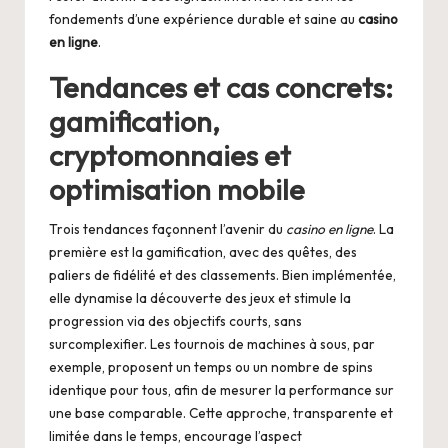
fondements d’une expérience durable et saine au
casino
en ligne
.
Tendances et cas concrets:
gamification,
cryptomonnaies et
optimisation mobile
Trois tendances façonnent l’avenir du
casino en ligne
. La
première est la gamification, avec des quêtes, des
paliers de fidélité et des classements. Bien implémentée,
elle dynamise la découverte des jeux et stimule la
progression via des objectifs courts, sans
surcomplexifier. Les tournois de machines à sous, par
exemple, proposent un temps ou un nombre de spins
identique pour tous, afin de mesurer la performance sur
une base comparable. Cette approche, transparente et
limitée dans le temps, encourage l’aspect