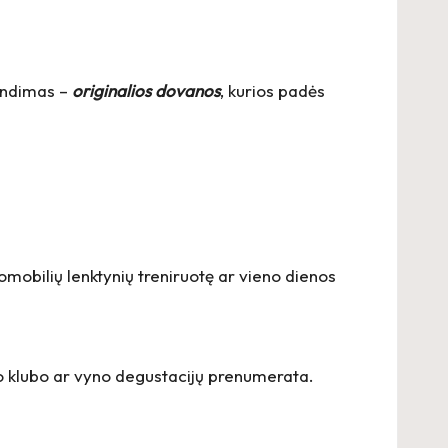
rendimas –
originalios dovanos
, kurios padės
tomobilių lenktynių treniruotę ar vieno dienos
to klubo ar vyno degustacijų prenumerata.