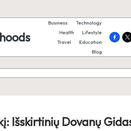
Business
Technology
Health
Lifestyle
rhoods
faceboo
twi
Travel
Education
Blog
kį: Išskirtinių Dovanų Gida