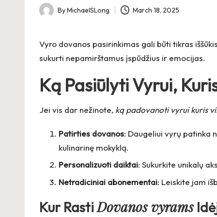
By
MichaelSLong
March 18, 2025
Posted
by
Vyro dovanos pasirinkimas gali būti tikras iššūkis
sukurti nepamirštamus įspūdžius ir emocijas.
Ką Pasiūlyti Vyrui, Kuri
Jei vis dar nežinote,
ką padovanoti vyrui kuris vi
Patirties dovanos
: Daugeliui vyrų patinka 
kulinarinę mokyklą.
Personalizuoti daiktai
: Sukurkite unikalų ak
Netradiciniai abonementai
: Leiskite jam 
Dovanos vyrams
Kur Rasti
Idė