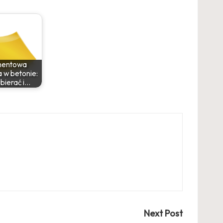
mentowa
 w betonie:
bierać i…
Next Post