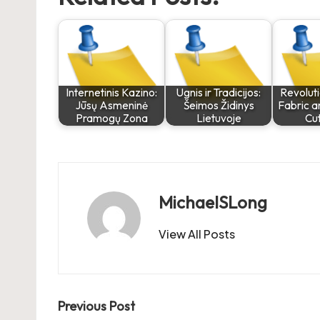
Internetinis Kazino:
Ugnis ir Tradicijos:
Revoluti
Jūsų Asmeninė
Šeimos Židinys
Fabric 
Pramogų Zona
Lietuvoje
Cu
MichaelSLong
View All Posts
Post
Previous Post