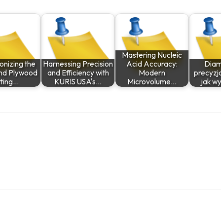
Mastering Nucleic
onizing the
Harnessing Precision
Acid Accuracy:
Dia
and Plywood
and Efficiency with
Modern
precyzja
tting…
KURIS USA's…
Microvolume…
jak wy