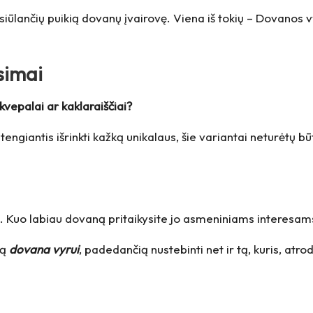
iūlančių puikią dovanų įvairovę. Viena iš tokių –
Dovanos 
simai
kvepalai ar kaklaraiščiai?
tengiantis išrinkti kažką unikalaus, šie variantai neturėtų būt
. Kuo labiau dovaną pritaikysite jo asmeniniams interesams,
ią
dovana vyrui
, padedančią nustebinti net ir tą, kuris, atro