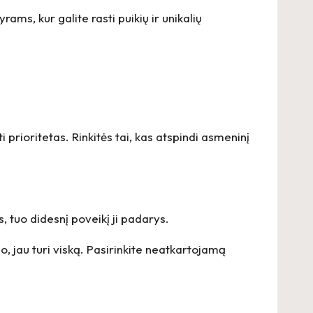
vyrams
, kur galite rasti puikių ir unikalių
i prioritetas. Rinkitės tai, kas atspindi asmeninį
 tuo didesnį poveikį ji padarys.
do, jau turi viską. Pasirinkite neatkartojamą