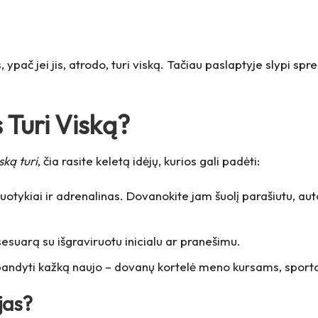
, ypač jei jis, atrodo, turi viską. Tačiau paslaptyje slypi sp
s Turi Viską?
ską turi
, čia rasite keletą idėjų, kurios gali padėti:
nuotykiai ir adrenalinas. Dovanokite jam šuolį parašiutu, au
sesuarą su išgraviruotu inicialu ar pranešimu.
išbandyti kažką naujo – dovanų kortelė meno kursams, spor
jas?