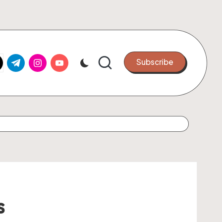
k.com
tter.com
t.me
instagram.com
youtube.com
Subscribe
s