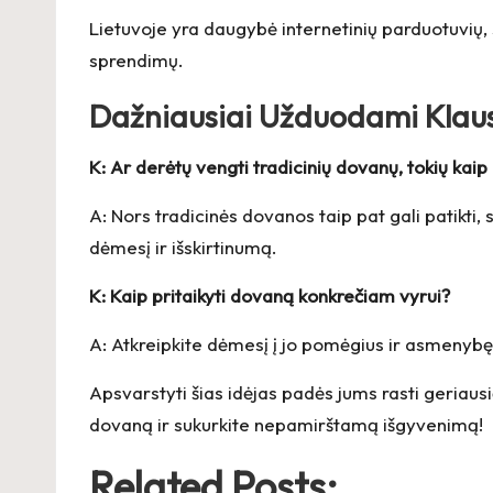
Lietuvoje yra daugybė internetinių parduotuvių, s
sprendimų.
Dažniausiai Užduodami Klau
K: Ar derėtų vengti tradicinių dovanų, tokių kaip 
A: Nors tradicinės dovanos taip pat gali patikti, s
dėmesį ir išskirtinumą.
K: Kaip pritaikyti dovaną konkrečiam vyrui?
A: Atkreipkite dėmesį į jo pomėgius ir asmenybę
Apsvarstyti šias idėjas padės jums rasti geriaus
dovaną ir sukurkite nepamirštamą išgyvenimą!
Related Posts: