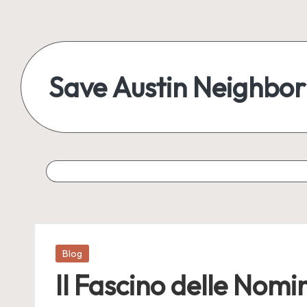
Skip
to
content
Save Austin Neighbo
Advocating
Austin
and
exploring
everything
Posted
Blog
in
Il Fascino delle Nomin