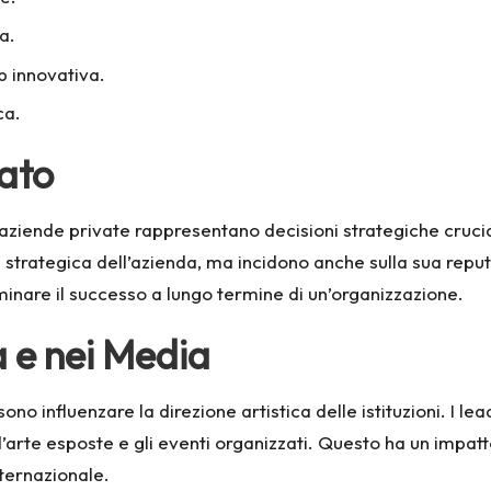
a.
p innovativa.
ca.
vato
aziende private rappresentano decisioni strategiche crucial
strategica dell’azienda, ma incidono anche sulla sua repu
inare il successo a lungo termine di un’organizzazione.
a e nei Media
o influenzare la direzione artistica delle istituzioni. I lea
arte esposte e gli eventi organizzati. Questo ha un impatto
nternazionale.