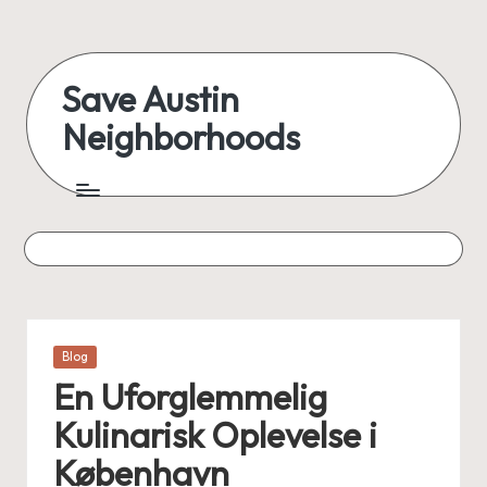
Skip
to
Save Austin
content
Neighborhoods
Advocating
Austin
and
exploring
everything
Posted
Blog
in
En Uforglemmelig
Kulinarisk Oplevelse i
København