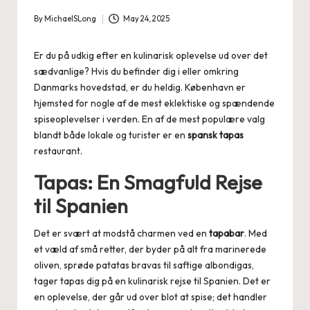
By
MichaelSLong
May 24, 2025
Posted
by
Er du på udkig efter en kulinarisk oplevelse ud over det
sædvanlige? Hvis du befinder dig i eller omkring
Danmarks hovedstad, er du heldig. København er
hjemsted for nogle af de mest eklektiske og spændende
spiseoplevelser i verden. En af de mest populære valg
blandt både lokale og turister er en
spansk tapas
restaurant.
Tapas: En Smagfuld Rejse
til Spanien
Det er svært at modstå charmen ved en
tapabar
. Med
et væld af små retter, der byder på alt fra marinerede
oliven, sprøde patatas bravas til saftige albondigas,
tager tapas dig på en kulinarisk rejse til Spanien. Det er
en oplevelse, der går ud over blot at spise; det handler