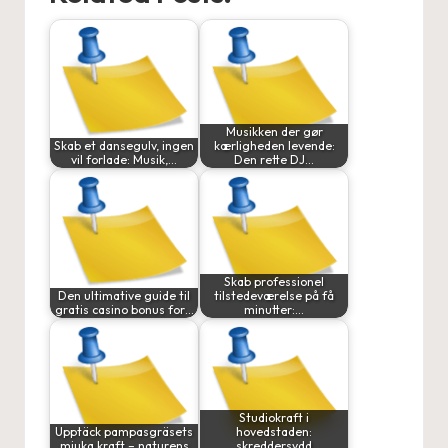
Musikken der gør
Skab et dansegulv, ingen
kærligheden levende:
vil forlade: Musik,…
Den rette DJ…
Skab professionel
Den ultimative guide til
tilstedeværelse på få
gratis casino bonus for…
minutter:…
Studiokraft i
Upptäck pampasgräsets
hovedstaden:
mjuka kraft – naturens
skreddersydd