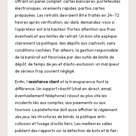
offrant un panel complet: cartes bancaires, portefeuilles
électroniques, virements rapides, parfois cartes
prépayées. Les retraits devraient être traités en 24–72
heures après vérification; au-delà, demandez-vous si
l’opérateur est à la hauteur. Portez attention aux frais
éventuels et aux limites de retrait. Un bon site explique
clairement sa politique, des dépôts aux cashouts, sans
conditions cachées. Par ailleurs, la gestion responsable
de la bankroll est favorisée par des outils de limite de
dépôt, de temps de jeu et d’auto-exclusion: un marqueur
de sérieux trop souvent négligé.
Enfin, l’
assistance client
et la transparence font la
différence. Un support réactif (chat en direct, email,
éventuellement téléphone) résout au plus vite les
incidents liés aux comptes, aux paiements ou aux
tournois. La plateforme doit aussi afficher le
règlement
des jeux
, les structures de blinds, la politique anti-
collusion et l’usage d’outils tiers. Les meilleures salles
publient des rapports sur la détection de bots et le fair-