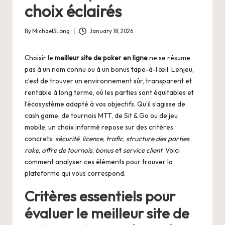
choix éclairés
By
MichaelSLong
January 18, 2026
Posted
by
Choisir le
meilleur site de poker en ligne
ne se résume
pas à un nom connu ou à un bonus tape-à-l’œil. L’enjeu,
c’est de trouver un environnement sûr, transparent et
rentable à long terme, où les parties sont équitables et
l’écosystème adapté à vos objectifs. Qu’il s’agisse de
cash game, de tournois MTT, de Sit & Go ou de jeu
mobile, un choix informé repose sur des critères
concrets:
sécurité
,
licence
,
trafic
,
structure des parties
,
rake
,
offre de tournois
,
bonus
et
service client
. Voici
comment analyser ces éléments pour trouver la
plateforme qui vous correspond.
Critères essentiels pour
évaluer le meilleur site de