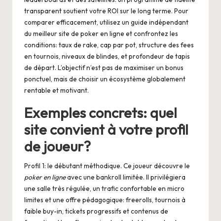
transparent soutient votre ROI sur le long terme. Pour
comparer efficacement, utilisez un guide indépendant
du
meilleur site de poker en ligne
et confrontez les
conditions: taux de rake, cap par pot, structure des fees
en tournois, niveaux de blindes, et profondeur de tapis
de départ. L’objectif n’est pas de maximiser un bonus
ponctuel, mais de choisir un écosystème globalement
rentable et motivant.
Exemples concrets: quel
site convient à votre profil
de joueur?
Profil 1: le débutant méthodique. Ce joueur découvre le
poker en ligne
avec une bankroll limitée. Il privilégiera
une salle très régulée, un trafic confortable en micro
limites et une offre pédagogique: freerolls, tournois à
faible buy-in, tickets progressifs et contenus de