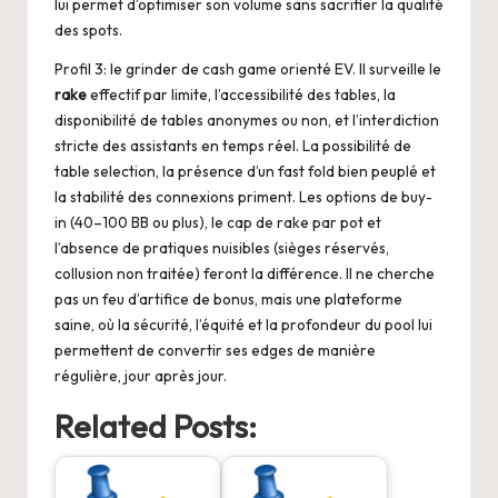
lui permet d’optimiser son volume sans sacrifier la qualité
des spots.
Profil 3: le grinder de cash game orienté EV. Il surveille le
rake
effectif par limite, l’accessibilité des tables, la
disponibilité de tables anonymes ou non, et l’interdiction
stricte des assistants en temps réel. La possibilité de
table selection, la présence d’un fast fold bien peuplé et
la stabilité des connexions priment. Les options de buy-
in (40–100 BB ou plus), le cap de rake par pot et
l’absence de pratiques nuisibles (sièges réservés,
collusion non traitée) feront la différence. Il ne cherche
pas un feu d’artifice de bonus, mais une plateforme
saine, où la sécurité, l’équité et la profondeur du pool lui
permettent de convertir ses edges de manière
régulière, jour après jour.
Related Posts: