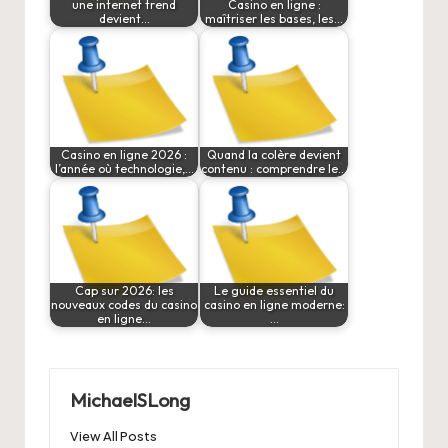
une internet trend
Casino en ligne :
devient…
maîtriser les bases, les…
Casino en ligne 2026 :
Quand la colère devient
l’année où technologie,…
contenu : comprendre le…
Cap sur 2026: les
Le guide essentiel du
nouveaux codes du casino
casino en ligne moderne:
en ligne…
…
MichaelSLong
View All Posts