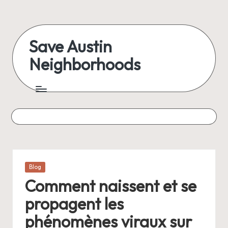
Skip
to
Save Austin
content
Neighborhoods
Advocating
Austin
and
exploring
everything
Posted
Blog
in
Comment naissent et se
propagent les
phénomènes viraux sur