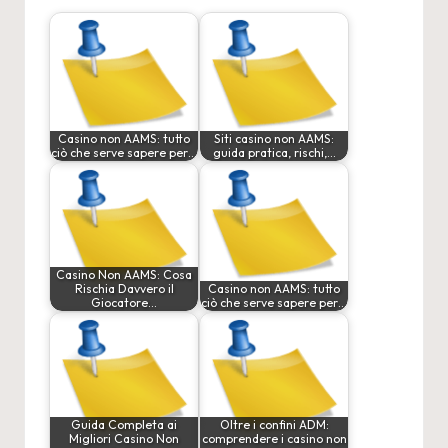
Casino non AAMS: tutto
Siti casino non AAMS:
ciò che serve sapere per…
guida pratica, rischi,…
Casino Non AAMS: Cosa
Rischia Davvero il
Casino non AAMS: tutto
Giocatore…
ciò che serve sapere per…
Guida Completa ai
Oltre i confini ADM:
Migliori Casino Non
comprendere i casino non