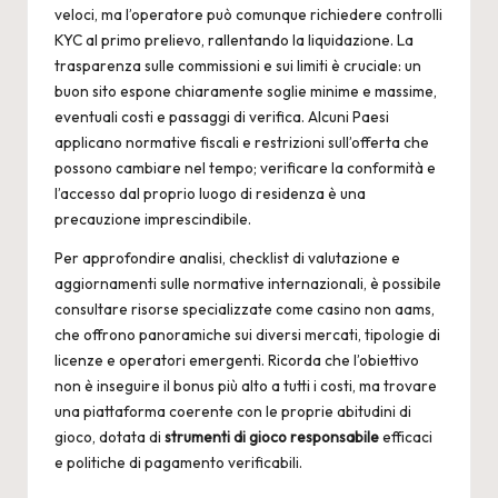
veloci, ma l’operatore può comunque richiedere controlli
KYC al primo prelievo, rallentando la liquidazione. La
trasparenza sulle commissioni e sui limiti è cruciale: un
buon sito espone chiaramente soglie minime e massime,
eventuali costi e passaggi di verifica. Alcuni Paesi
applicano normative fiscali e restrizioni sull’offerta che
possono cambiare nel tempo; verificare la conformità e
l’accesso dal proprio luogo di residenza è una
precauzione imprescindibile.
Per approfondire analisi, checklist di valutazione e
aggiornamenti sulle normative internazionali, è possibile
consultare risorse specializzate come
casino non aams
,
che offrono panoramiche sui diversi mercati, tipologie di
licenze e operatori emergenti. Ricorda che l’obiettivo
non è inseguire il bonus più alto a tutti i costi, ma trovare
una piattaforma coerente con le proprie abitudini di
gioco, dotata di
strumenti di gioco responsabile
efficaci
e politiche di pagamento verificabili.