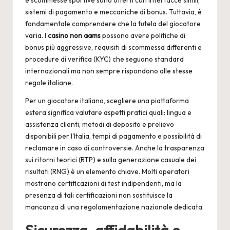
e scommesse sportive sono offerti con interfacce simili,
sistemi di pagamento e meccaniche di bonus. Tuttavia, è
fondamentale comprendere che la tutela del giocatore
varia. I
casino non aams
possono avere politiche di
bonus più aggressive, requisiti di scommessa differenti e
procedure di verifica (KYC) che seguono standard
internazionali ma non sempre rispondono alle stesse
regole italiane.
Per un giocatore italiano, scegliere una piattaforma
estera significa valutare aspetti pratici quali: lingua e
assistenza clienti, metodi di deposito e prelievo
disponibili per l'Italia, tempi di pagamento e possibilità di
reclamare in caso di controversie. Anche la trasparenza
sui ritorni teorici (RTP) e sulla generazione casuale dei
risultati (RNG) è un elemento chiave. Molti operatori
mostrano certificazioni di test indipendenti, ma la
presenza di tali certificazioni non sostituisce la
mancanza di una regolamentazione nazionale dedicata.