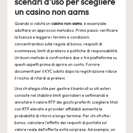
scenari d'uso per scegliere
un casino non aams
Quando si valuta un
casino non aams
, è essenziale
adottare un approccio metodico. Primo passo: verificare
la licenza e leggere i termini e condizioni,
concentrandosi sulle regole di bonus, requisiti di
scommessa, limiti di prelievo e politiche di responsabilità.
Un buon metodo è confrontare due o tre piattaforme su
questi aspetti prima di aprire un conto. Fornire
documenti per il KYC subito dopo la registrazione riduce
il rischio di ritardi ai prelievi.
Una strategia utile per gestire il bankroll su siti esteri
consiste nel stabilire limiti giornalieri e settimanali e
annotare il valore RTP dei giochi preferiti: scegliere titoli
con RTP elevato e provider affidabili aumenta le
probabilità di ritorni a lungo termine. Per chi sfrutta i
bonus, calcolare l'effetto dei requisiti di puntata sul
valore reale dell'offerta evita sorprese. Ad esempio, un