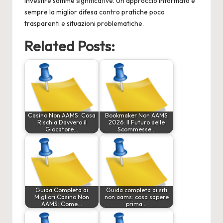
investire somme significative. Un approccio informato è
sempre la miglior difesa contro pratiche poco
trasparenti e situazioni problematiche.
Related Posts:
Casino Non AAMS: Cosa
Bookmaker Non AAMS
Rischia Davvero il
2026: Il Futuro delle
Giocatore…
Scommesse…
Guida Completa ai
Guida completa ai siti
Migliori Casino Non
non aams: cosa sapere
AAMS: Come…
prima…