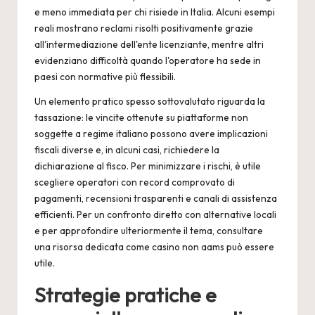
e meno immediata per chi risiede in Italia. Alcuni esempi
reali mostrano reclami risolti positivamente grazie
all'intermediazione dell'ente licenziante, mentre altri
evidenziano difficoltà quando l'operatore ha sede in
paesi con normative più flessibili.
Un elemento pratico spesso sottovalutato riguarda la
tassazione: le vincite ottenute su piattaforme non
soggette a regime italiano possono avere implicazioni
fiscali diverse e, in alcuni casi, richiedere la
dichiarazione al fisco. Per minimizzare i rischi, è utile
scegliere operatori con record comprovato di
pagamenti, recensioni trasparenti e canali di assistenza
efficienti. Per un confronto diretto con alternative locali
e per approfondire ulteriormente il tema, consultare
una risorsa dedicata come
casino non aams
può essere
utile.
Strategie pratiche e