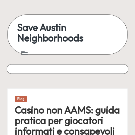
Skip
to
Save Austin
content
Neighborhoods
Advocating
Austin
and
exploring
everything
Posted
Blog
in
Casino non AAMS: guida
pratica per giocatori
informati e consapevoli