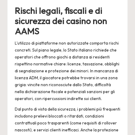
Rischi legali, fiscali e di
sicurezza dei casino non
AAMS
L'utilizzo di piattaforme non autorizzate comporta rischi
concreti. Sul piano legale, lo Stato italiano richiede che
operatori che offrono giochi a distanza ai residenti
rispettino normative chiare: licenze, tassazione, obblighi
di segnalazione e protezione dei minori. In mancanza di
licenza ADM, il giocatore potrebbe trovarsi in una zona
grigia: vincite non riconosciute dallo Stato, difficoltà
nella dichiarazione fiscale e potenziali sanzioni per gli
operatori, con ripercussioni indirette sui clienti.
Dal punto di vista della sicurezza, i problemi più frequenti
includono prelievi bloccati o ritardati, condizioni
contrattuali poco trasparenti (come requisiti di rollover
nascosti), e servizi clienti inefficaci. Anche la protezione