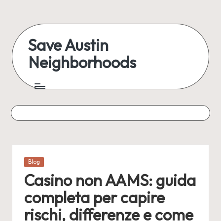
Skip
to
Save Austin
content
Neighborhoods
Advocating
Austin
and
exploring
everything
Posted
Blog
in
Casino non AAMS: guida
completa per capire
rischi, differenze e come