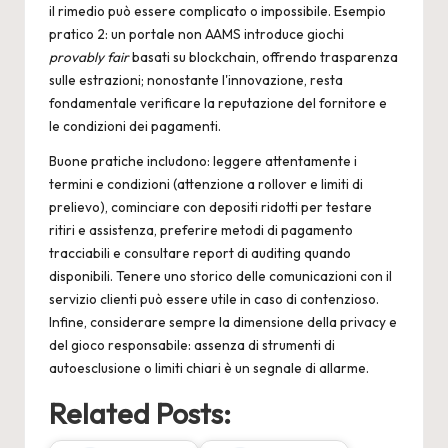
il rimedio può essere complicato o impossibile. Esempio
pratico 2: un portale non AAMS introduce giochi
provably fair
basati su blockchain, offrendo trasparenza
sulle estrazioni; nonostante l'innovazione, resta
fondamentale verificare la reputazione del fornitore e
le condizioni dei pagamenti.
Buone pratiche includono: leggere attentamente i
termini e condizioni (attenzione a rollover e limiti di
prelievo), cominciare con depositi ridotti per testare
ritiri e assistenza, preferire metodi di pagamento
tracciabili e consultare report di auditing quando
disponibili. Tenere uno storico delle comunicazioni con il
servizio clienti può essere utile in caso di contenzioso.
Infine, considerare sempre la dimensione della privacy e
del gioco responsabile: assenza di strumenti di
autoesclusione o limiti chiari è un segnale di allarme.
Related Posts: