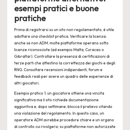
esempi pratici e buone
pratiche
Prima di registrarsi su un sito non regolamentato, è utile
adottare una checklist pratica. Verificare la licenza:
anche se non ADM, molte piattaforme operano sotto
licenze riconosciute (ad esempio Malta, Curacao o
Gibraltar). Controllare la presenza di certificazioni di
terze parti che attestino la correttezza dei giochi e degli
RNG. Consultare recensioni indipendenti, forum e
feedback reali per avere un quadro delle esperienze di
altri giocatori.
Esempio pratico 1: un giocatore ottiene una vincita
significativa ma il sito richiede documentazione
aggiuntiva e, dopo settimane, blocca il prelievo citando
una violazione del regolamento. In questo caso, un
operatore ADM avrebbe procedure chiare e un organo
di controllo cui rivolgersi; su piattaforme non autorizzate