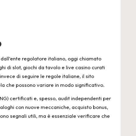
o
dall’ente regolatore italiano, oggi chiamato
 di slot, giochi da tavolo e live casino curati
ece di seguire le regole italiane, il sito
ela che possono variare in modo significativo.
NG) certificati e, spesso, audit independenti per
cataloghi con nuove meccaniche, acquisto bonus,
 sono segnali utili, ma è essenziale verificare che