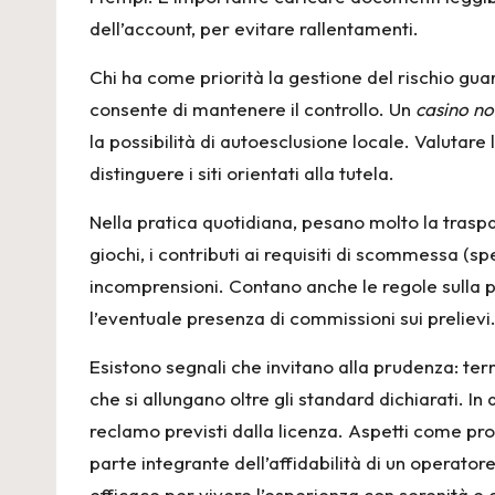
dell’account, per evitare rallentamenti.
Chi ha come priorità la gestione del rischio gua
consente di mantenere il controllo. Un
casino n
la possibilità di autoesclusione locale. Valutare 
distinguere i siti orientati alla tutela.
Nella pratica quotidiana, pesano molto la traspar
giochi, i contributi ai requisiti di scommessa (sp
incomprensioni. Contano anche le regole sulla p
l’eventuale presenza di commissioni sui prelievi
Esistono segnali che invitano alla prudenza: ter
che si allungano oltre gli standard dichiarati. In
reclamo previsti dalla licenza. Aspetti come pr
parte integrante dell’affidabilità di un operato
efficace per vivere l’esperienza con serenità 