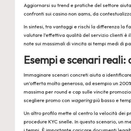
Aggiornarsi su trend e pratiche del settore aiut
confronti sui
casino non aams
, da contestualizz
In sintesi, tra vantaggi e rischi la differenza la 
valutare l’effettiva qualità del servizio clienti 
note sui massimali di vincita ai tempi medi di pa
Esempi e scenari reali:
Immaginare scenari concreti aiuta a identificare
un’offerta molto generosa, ad esempio un 200% 
massima per round e cap sulle vincite promozional
scegliere promo con
wagering
più basso e tempi
Un altro profilo mette al centro la velocità dei 
procedure KYC snelle. In questo scenario, un me
i tempi. È importante caricare documenti leggibi