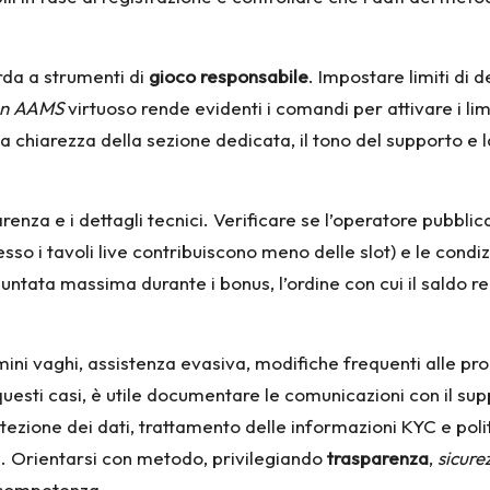
rda a strumenti di
gioco responsabile
. Impostare limiti di 
on AAMS
virtuoso rende evidenti i comandi per attivare i lim
la chiarezza della sezione dedicata, il tono del supporto e la
enza e i dettagli tecnici. Verificare se l’operatore pubblic
esso i tavoli live contribuiscono meno delle slot) e le condiz
untata massima durante i bonus, l’ordine con cui il saldo r
.
mini vaghi, assistenza evasiva, modifiche frequenti alle pr
 questi casi, è utile documentare le comunicazioni con il sup
otezione dei dati, trattamento delle informazioni KYC e po
re. Orientarsi con metodo, privilegiando
trasparenza
,
sicure
e competenza.