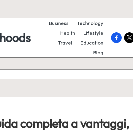
Business
Technology
Health
Lifestyle
rhoods
faceboo
twi
Travel
Education
Blog
a completa a vantaggi, ris