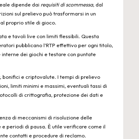
 reale dipende dai
requisiti di scommessa
, dal
rizioni sul prelievo può trasformarsi in un
 proprio stile di gioco.
ata e tavoli live con limiti flessibili. Questa
atori pubblicano l’RTP effettivo per ogni titolo,
e interne dei giochi e testare con puntate
bonifici e criptovalute. I tempi di prelievo
, limiti minimi e massimi, eventuali tassi di
ocolli di crittografia, protezione dei dati e
senza di meccanismi di risoluzione delle
 e periodi di pausa. È utile verificare come il
mente contatti e procedure di reclamo.