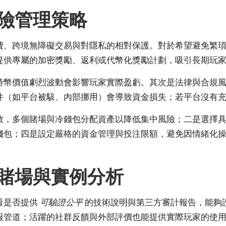
險管理策略
費、跨境無障礙交易與對隱私的相對保護。對於希望避免繁
提供專屬的加密獎勵、返利或代幣化獎勵計劃，吸引長期玩
特幣價值劇烈波動會影響玩家實際盈虧。其次是法律與合規
件（如平台被駭、內部挪用）會導致資金損失；若平台沒有
散，多個賭場與冷錢包分配資產以降低集中風險；二是選擇
錢包；四是設定嚴格的資金管理與投注限額，避免因情緒化
賭場與實例分析
看是否提供
可驗證公平
的技術說明與第三方審計報告，能夠
服管道；活躍的社群反饋與外部評價也能提供實際玩家的使