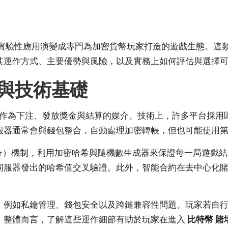
實驗性應用演變成專門為加密貨幣玩家打造的遊戲生態。這
其運作方式、主要優勢與風險，以及實務上如何評估與選擇
與技術基礎
作為下注、發放獎金與結算的媒介。技術上，許多平台採用
服器通常會與錢包整合，自動處理加密轉帳，但也可能使用
y fair）機制，利用加密哈希與隨機數生成器來保證每一局
伺服器發出的哈希值交叉驗證。此外，智能合約在去中心化
。
，例如私鑰管理、錢包安全以及跨鏈兼容性問題。玩家若自
。整體而言，了解這些運作細節有助於玩家在進入
比特幣 賭