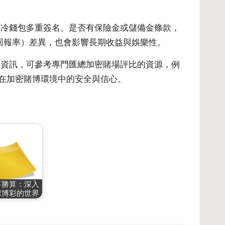
用冷錢包多重簽名、是否有保險金或儲備金條款，
家回報率）差異，也會影響長期收益與娛樂性。
台資訊，可參考專門匯總加密賭場評比的資源，例
在加密賭博環境中的安全與信心。
事勝算：深入
球博彩的世界