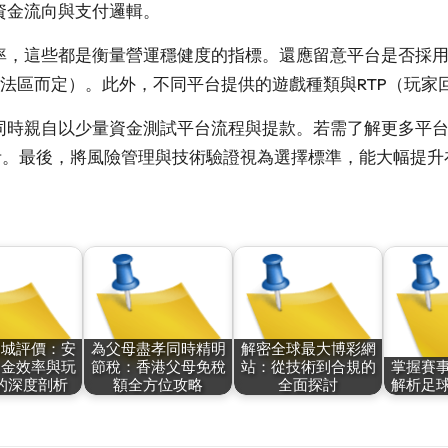
資金流向與支付邏輯。
率，這些都是衡量營運穩健度的指標。還應留意平台是否採
視司法區而定）。此外，不同平台提供的遊戲種類與RTP（玩
同時親自以少量資金測試平台流程與提款。若需了解更多平
。最後，將風險管理與技術驗證視為選擇標準，能大幅提升
樂城評價：安
為父母盡孝同時精明
解密全球最大博彩網
出金效率與玩
節稅：香港父母免稅
站：從技術到合規的
掌握賽
的深度剖析
額全方位攻略
全面探討
解析足