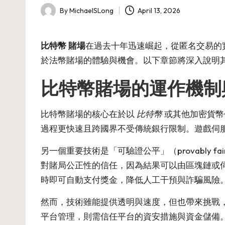
By
MichaelSLong
April 13, 2026
Posted
by
比特幣 賭場
在過去十年迅速崛起，從匿名交易的
於法幣賭場的體驗與機會。以下章節將深入說明
比特幣賭場的運作機制
比特幣賭場的核心在於以
比特幣
或其他加密貨幣
過程更快速且跨國界不受傳統銀行限制。遊戲伺
另一個重要技術是「可驗證公平」（provabl
對賭局公正性的信任，因為結果可以由區塊鏈或
時即可自動支付獎金，降低人工干預與詐騙風險
然而，技術雖能提供透明與速度，但也帶來挑戰
平台管理，則需信任平台的資安措施與資金儲備