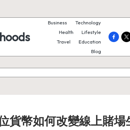
Business
Technology
Health
Lifestyle
rhoods
faceboo
twi
Travel
Education
Blog
位貨幣如何改變線上賭場