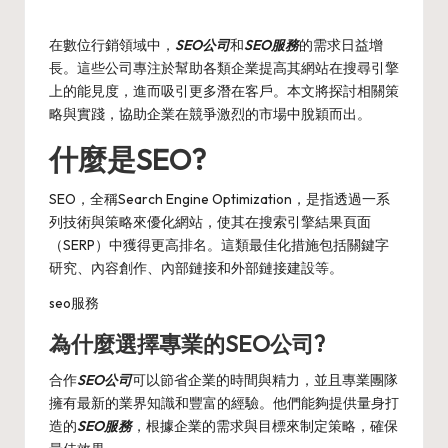
Posted
by
在數位行銷領域中，
SEO公司
和
SEO服務
的需求日益增
長。這些公司專注於幫助各類企業提高其網站在搜尋引擎
上的能見度，進而吸引更多潛在客戶。本文將探討相關策
略與實踐，協助企業在競爭激烈的市場中脫穎而出。
什麼是SEO?
SEO，全稱Search Engine Optimization，是指透過一系
列技術與策略來優化網站，使其在搜索引擎結果頁面
（SERP）中獲得更高排名。這類最佳化措施包括關鍵字
研究、內容創作、內部鏈接和外部鏈接建設等。
seo服務
為什麼選擇專業的SEO公司?
合作
SEO公司
可以節省企業的時間與精力，並且專業團隊
擁有最新的業界知識和豐富的經驗。他們能夠提供量身打
造的
SEO服務
，根據企業的需求與目標來制定策略，確保