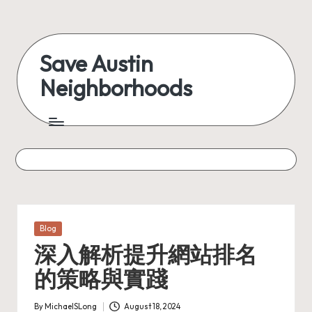
Skip
to
Save Austin
content
Neighborhoods
Advocating
Austin
and
exploring
everything
Posted
Blog
in
深入解析提升網站排名
的策略與實踐
By
MichaelSLong
August 18, 2024