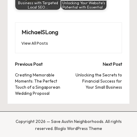
Business with Targeted
Unlocking Your Website's
Local SEO…
Potential with Essential…
MichaelSLong
View All Posts
Post
Previous Post
Next Post
navigation
Creating Memorable
Unlocking the Secrets to
Moments: The Perfect
Financial Success for
Touch of a Singaporean
Your Small Business
Wedding Proposal
Copyright 2026 — Save Austin Neighborhoods. All rights
reserved.
Bloglo WordPress Theme