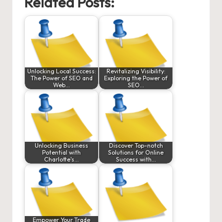
Related Posts:
Unlocking Local Success:
Revitalizing Visibility:
The Power of SEO and
Exploring the Power of
Web…
SEO…
Unlocking Business
Discover Top-notch
Potential with
Solutions for Online
Charlotte's…
Success with…
Empower Your Trade