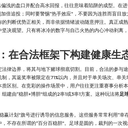
出偏浅的盘口并配合高水回报，往往意味着陷阱的成型。在进
刻加倍追投；同时要警惕“热手效应”，不要因为连胜而盲目
你的判断优势正相关，而非依据情绪波动随意押注。真正成
中坚决观望。只有将冰冷的数字与自己火热的内心冲动剥离
：在合法框架下构建健康生
定法律边界，将其与地下赌球彻底切割。目前，合法的参与
制，其返奖率被限定在71%以内，并且对于单关场次、串
本质区别。在竞彩的操作场景中，用户往往更注重赛事分析
建由“稳胆+博胆”组成的2串1或3串1方案。这种玩法将
足
I 稳赢计划”旗号进行诱导的信息服务。这些服务常常利用“
中，不存在所谓的“百分百稳胆”。足球是圆的，裁判的一次