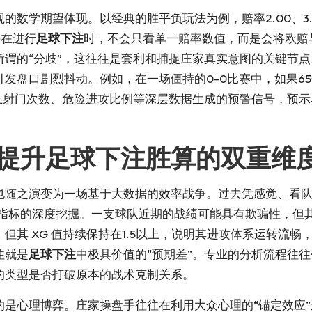
数学期望体现。以经典的胜平负玩法为例，赔率2.00、3.
手在进行
足球下注
时，不会只看单一赔率数值，而是会将欧赔
所谓的“分歧”，这往往是套利和捕捉庄家真实意图的关键节
发盘口剧烈抖动。例如，在一场僵持的0-0比赛中，如果65
于场上射门次数、危险进攻比例等深层数据生成的预警信号，预
。
提升足球下注胜算的双重维
也随之演变为一场基于大数据的效率战争。过去凭感觉、看
指标的深度挖掘。一支球队近期的战绩可能具有欺骗性，但
但其 XG 值持续保持在1.5以上，说明其进攻体系运转流
往就是
足球下注
中极具价值的“预期差”。专业的分析流程往
的类型是否打破原本的战术克制关系。
的是心理博弈。庄家操盘手往往在利用大众心理的“锚定效应