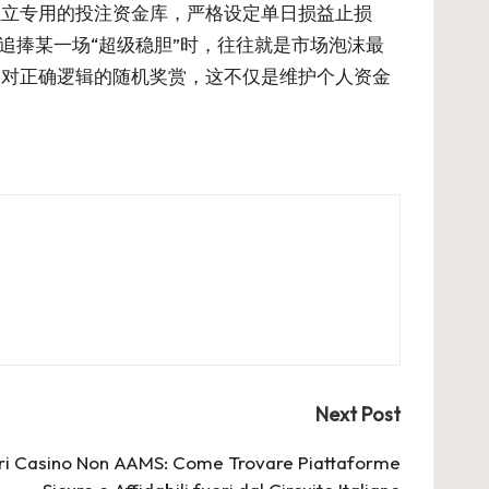
独立专用的投注资金库，严格设定单日损益止损
追捧某一场“超级稳胆”时，往往就是市场泡沫最
为对正确逻辑的随机奖赏，这不仅是维护个人资金
Next Post
ori Casino Non AAMS: Come Trovare Piattaforme