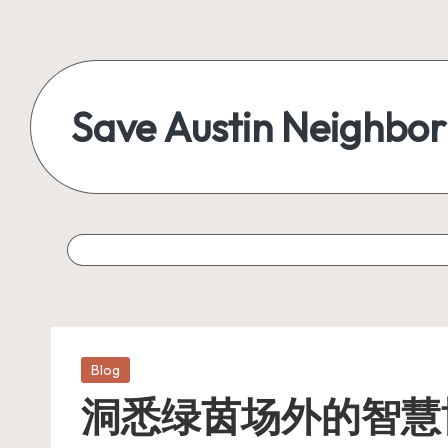
Skip
to
content
Save Austin Neighbo
Advocating
Austin
and
exploring
everything
Posted
Blog
in
洞悉绿茵场外的智慧