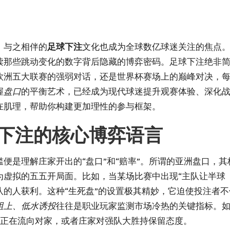
，与之相伴的
足球下注
文化也成为全球数亿球迷关注的焦点
读那些跳动变化的数字背后隐藏的博弈密码。足球下注绝非
欧洲五大联赛的强弱对话，还是世界杯赛场上的巅峰对决，
握
盘口
的平衡艺术，已经成为现代球迷提升观赛体验、深化
在肌理，帮助你构建更加理性的参与框架。
下注的核心博弈语言
便是理解庄家开出的“盘口”和“赔率”。所谓的亚洲盘口，其
虚拟的五五开局面。比如，当某场比赛中出现“主队让半球（-
队的人获利。这种“生死盘”的设置极其精妙，它迫使投注者
阻上、低水诱投
往往是职业玩家监测市场冷热的关键指标。
额资金正在流向对家，或者庄家对强队大胜持保留态度。