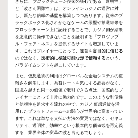
さらに、
ブロックチェーン技術
の核心である「透明性」
と「改ざん困難性」は、オンラインカジノの運営に対
し、新たな信頼の基盤を構築しつつあります。従来のブ
ラックボックス化されがちなゲームの履歴や抽選結果を
ブロックチェーン上に記録することで、カジノ側が結果
を恣意的に操作できないことを証明する「プロヴァブ
ル・フェア・ネス」を提供するサイトも増加していま
す。これはプレイヤーにとって、運営を
盲目的に信じる
のではなく、
技術的に検証可能な形で信頼する
という、
パラダイムシフトを起こしています。
また、仮想通貨の利用はグローバルな金融システムの複
雑さを解消します。為替レートを気にする必要がなく、
国境を越えた同一の価値で取引できる点は、国際的なプ
レイヤーにとって非常に魅力的です。このような利便性
と信頼性を追求する流れの中で、
カジノ 仮想通貨
を活
用したプラットフォームへの関心が世界的に高まってい
ます。これは単なる支払い方法の変更ではなく、セキュ
リティ、透明性、効率性という根本的な価値観を再定義
する、業界全体の変革の波と言えるでしょう。