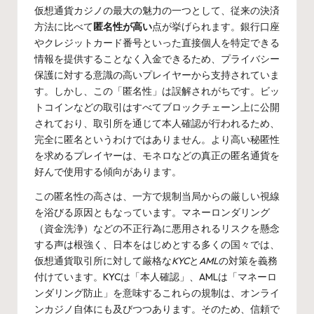
仮想通貨カジノの最大の魅力の一つとして、従来の決済
方法に比べて
匿名性が高い
点が挙げられます。銀行口座
やクレジットカード番号といった直接個人を特定できる
情報を提供することなく入金できるため、プライバシー
保護に対する意識の高いプレイヤーから支持されていま
す。しかし、この「匿名性」は誤解されがちです。ビッ
トコインなどの取引はすべてブロックチェーン上に公開
されており、取引所を通じて本人確認が行われるため、
完全に匿名というわけではありません。より高い秘匿性
を求めるプレイヤーは、モネロなどの真正の匿名通貨を
好んで使用する傾向があります。
この匿名性の高さは、一方で規制当局からの厳しい視線
を浴びる原因ともなっています。マネーロンダリング
（資金洗浄）などの不正行為に悪用されるリスクを懸念
する声は根強く、日本をはじめとする多くの国々では、
仮想通貨取引所に対して厳格な
KYC
と
AML
の対策を義務
付けています。KYCは「本人確認」、AMLは「マネーロ
ンダリング防止」を意味するこれらの規制は、オンライ
ンカジノ自体にも及びつつあります。そのため、信頼で