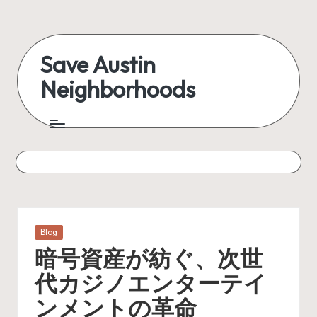
Skip
to
Save Austin
content
Neighborhoods
Advocating
Austin
and
exploring
everything
Posted
Blog
in
暗号資産が紡ぐ、次世
代カジノエンターテイ
ンメントの革命