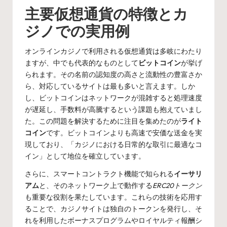
主要仮想通貨の特徴とカ
ジノでの実用例
オンラインカジノで利用される仮想通貨は多岐にわたり
ますが、中でも代表的なものとして
ビットコイン
が挙げ
られます。その名前の認知度の高さと流動性の豊富さか
ら、対応しているサイトは最も多いと言えます。しか
し、ビットコインはネットワークが混雑すると処理速度
が遅延し、手数料が高騰するという課題も抱えていまし
た。この問題を解決するために注目を集めたのが
ライト
コイン
です。ビットコインよりも高速で安価な送金を実
現しており、「カジノにおける日常的な取引に最適なコ
イン」として地位を確立しています。
さらに、スマートコントラクト機能で知られる
イーサリ
アム
と、そのネットワーク上で動作する
ERC20トークン
も重要な役割を果たしています。これらの技術を応用す
ることで、カジノサイトは独自のトークンを発行し、そ
れを利用したボーナスプログラムやロイヤルティ報酬シ