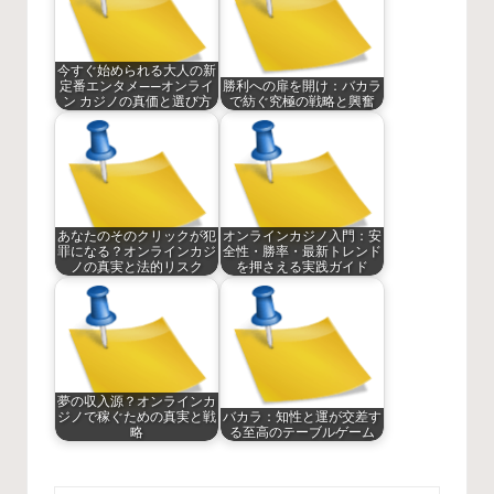
今すぐ始められる大人の新
定番エンタメ——オンライ
勝利への扉を開け：バカラ
ン カジノの真価と選び方
で紡ぐ究極の戦略と興奮
あなたのそのクリックが犯
オンラインカジノ入門：安
罪になる？オンラインカジ
全性・勝率・最新トレンド
ノの真実と法的リスク
を押さえる実践ガイド
夢の収入源？オンラインカ
ジノで稼ぐための真実と戦
バカラ：知性と運が交差す
略
る至高のテーブルゲーム