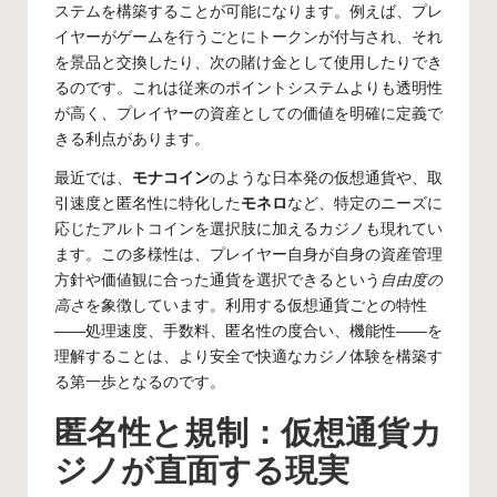
ステムを構築することが可能になります。例えば、プレ
イヤーがゲームを行うごとにトークンが付与され、それ
を景品と交換したり、次の賭け金として使用したりでき
るのです。これは従来のポイントシステムよりも透明性
が高く、プレイヤーの資産としての価値を明確に定義で
きる利点があります。
最近では、
モナコイン
のような日本発の仮想通貨や、取
引速度と匿名性に特化した
モネロ
など、特定のニーズに
応じたアルトコインを選択肢に加えるカジノも現れてい
ます。この多様性は、プレイヤー自身が自身の資産管理
方針や価値観に合った通貨を選択できるという
自由度の
高さ
を象徴しています。利用する仮想通貨ごとの特性
――処理速度、手数料、匿名性の度合い、機能性――を
理解することは、より安全で快適なカジノ体験を構築す
る第一歩となるのです。
匿名性と規制：仮想通貨カ
ジノが直面する現実