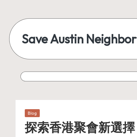
Skip
to
content
Save Austin Neighbo
Advocating
Austin
and
exploring
everything
Posted
Blog
in
探索香港聚會新選擇