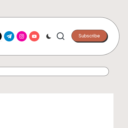
k.com
tter.com
t.me
instagram.com
youtube.com
Subscribe