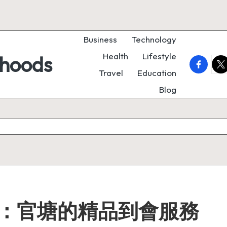
Business
Technology
Health
Lifestyle
rhoods
faceboo
twi
Travel
Education
Blog
：官塘的精品到會服務