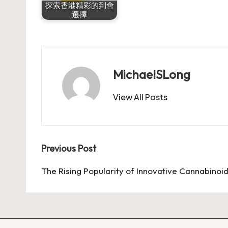
探索香港精彩的到會
選擇
MichaelSLong
View All Posts
Post
Previous Post
navigation
The Rising Popularity of Innovative Cannabinoi