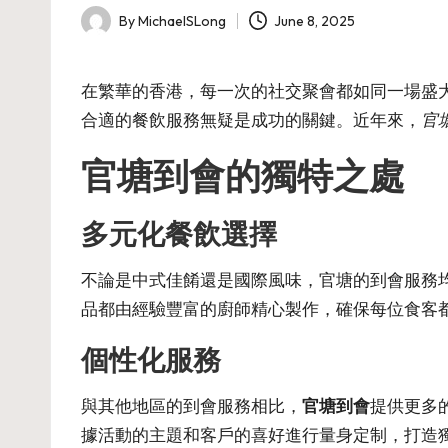
By
MichaelSLong
June 8, 2025
Posted
by
在繁華的香港，每一次的社交聚會都如同一場盛
合適的餐飲服務無疑是成功的關鍵。近年來，
官
官塘到會的獨特之處
多元化餐飲選擇
不論是中式佳餚還是國際風味，官塘的到會服務
品都由經驗豐富的廚師精心製作，確保每位食客
個性化服務
與其他地區的到會服務相比，
官塘到會
提供更多
據活動的主題和客戶的喜好進行量身定制，打造