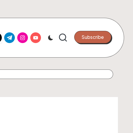
k.com
tter.com
t.me
instagram.com
youtube.com
Subscribe