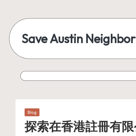
Skip
to
content
Save Austin Neighbo
Advocating
Austin
and
exploring
everything
Posted
Blog
in
探索在香港註冊有限