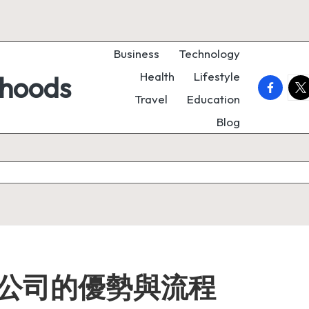
Business
Technology
Health
Lifestyle
rhoods
faceboo
twi
Travel
Education
Blog
公司的優勢與流程