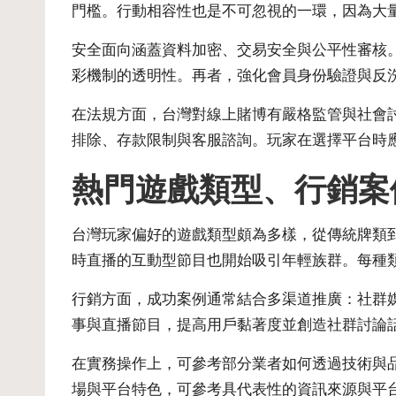
門檻。行動相容性也是不可忽視的一環，因為大
安全面向涵蓋資料加密、交易安全與公平性審核。
彩機制的透明性。再者，強化會員身份驗證與反
在法規方面，台灣對線上賭博有嚴格監管與社會討論，
排除、存款限制與客服諮詢。玩家在選擇平台時
熱門遊戲類型、行銷案
台灣玩家偏好的遊戲類型頗為多樣，從傳統牌類到
時直播的互動型節目也開始吸引年輕族群。每種
行銷方面，成功案例通常結合多渠道推廣：社群
事與直播節目，提高用戶黏著度並創造社群討論
在實務操作上，可參考部分業者如何透過技術與
場與平台特色，可參考具代表性的資訊來源與平