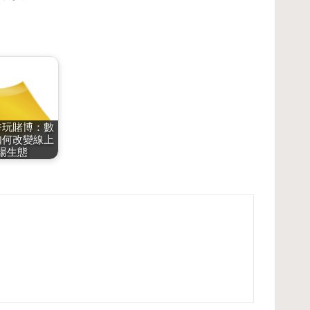
幣玩賭博：數
如何改變線上
場生態