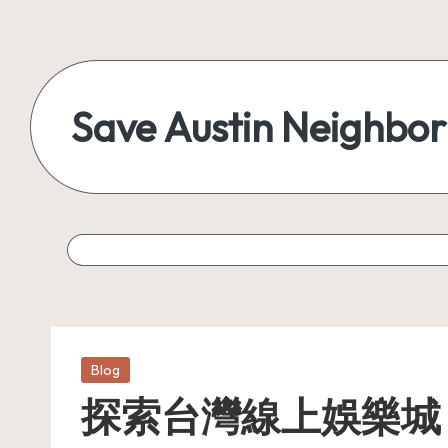
Skip
to
content
Save Austin Neighbo
Advocating
Austin
and
exploring
everything
Posted
Blog
in
探索台灣線上娛樂城