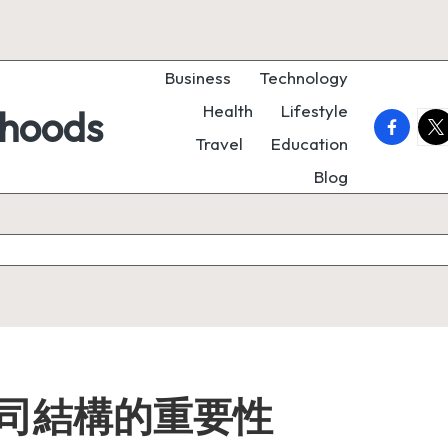
Business
Technology
Health
Lifestyle
rhoods
faceboo
twi
Travel
Education
Blog
司結構的重要性