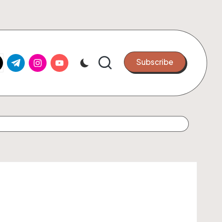
k.com
tter.com
t.me
instagram.com
youtube.com
Subscribe