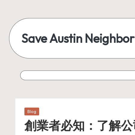
Skip
to
content
Save Austin Neighbo
Advocating
Austin
and
exploring
everything
Posted
Blog
in
創業者必知：了解公