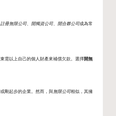
、
註冊無限公司
、
開獨資公司
、
開合夥公司
成為常
股東需以上自己的個人財產來補償欠款。選擇
開無
務或剛起步的企業。然而，與
無限公司
相似，其擁