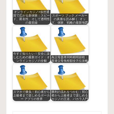
オンラインカジノ×仮想通
貨で広がる新体験：スピー
スポーツ ブック メーカー
ド、匿名性、そして透明性
の真価を読み解く: オッ
の最前線
ズ、体験、戦略の最新地図
今すぐ知りたい！安全に楽
しむための最新ガイド：オ
為父母盡孝同時精明節稅：
ンラインカジノの全貌
香港父母免稅額全方位攻略
スマホで勝負！初心者から
勝利の流れをつかむ：初心
上級者まで楽しめるポーカ
者から上級者まで楽しめる
ー アプリの世界
カジノの王道、バカラ入門