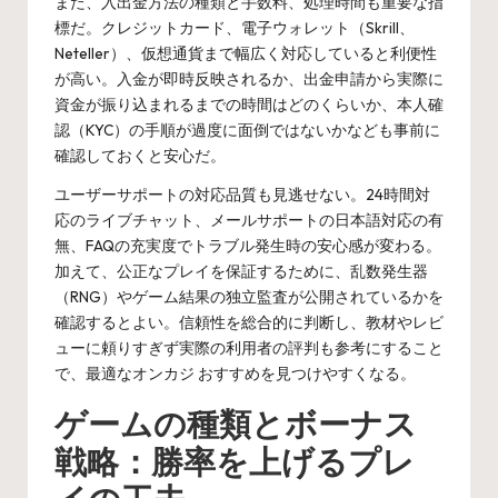
また、入出金方法の種類と手数料、処理時間も重要な指
標だ。クレジットカード、電子ウォレット（Skrill、
Neteller）、仮想通貨まで幅広く対応していると利便性
が高い。入金が即時反映されるか、出金申請から実際に
資金が振り込まれるまでの時間はどのくらいか、本人確
認（KYC）の手順が過度に面倒ではないかなども事前に
確認しておくと安心だ。
ユーザーサポートの対応品質も見逃せない。24時間対
応のライブチャット、メールサポートの日本語対応の有
無、FAQの充実度でトラブル発生時の安心感が変わる。
加えて、公正なプレイを保証するために、乱数発生器
（RNG）やゲーム結果の独立監査が公開されているかを
確認するとよい。信頼性を総合的に判断し、教材やレビ
ューに頼りすぎず実際の利用者の評判も参考にすること
で、最適な
オンカジ おすすめ
を見つけやすくなる。
ゲームの種類とボーナス
戦略：勝率を上げるプレ