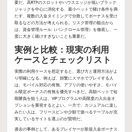
要だ。高RTPのスロットやハウスエッジが低いブラック
ジャックを中心に消化する、最小ベットで賭け条件を満
たす、複数の入金タイミングで分散してボーナスを受け
取るなどの方法が考えられる。リスク管理の観点から
は、資金管理ルール（バンクロール管理）を徹底し、一
度に大きく賭けすぎないことも重要だ。
実例と比較：現実の利用
ケースとチェックリスト
実際の利用ケースを想定すると、選び方と運用方法がよ
り明確になる。例えば、頻繁にスマホでプレイする人
は、モバイル対応の有無、アプリの使いやすさ、モバイ
ル限定ボーナスの有無を優先すべきだ。高額ベットで短
期勝負を狙う人は、VIPプログラムや高限度の入出金オ
プションを重視するとよい。一方で、カジュアルに楽し
みたい人は、フリースピンや少額で遊べるテーブルが充
実しているサイトを選ぶのが賢明だ。
過去の事例として、あるプレイヤーが新規入金ボーナス