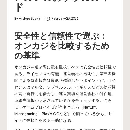
ド
By
MichaelSLong
February 23, 2026
Posted
by
安全性と信頼性で選ぶ：
オンカジを比較するため
の基準
オンカジ
を選ぶ際に最も重視すべきは安全性と信頼性で
ある。ライセンスの有無、運営会社の透明性、第三者機
関による監査報告は最低限確認したいポイントだ。ライ
センスはマルタ、ジブラルタル、イギリスなどの信頼性
の高い発行元を優先し、運営実績や運営会社の所在地、
連絡先情報が明示されているかをチェックする。さら
に、ゲームプロバイダが有名どころ（NetEnt、
Microgaming、Play’n GOなど）で揃っているかも、サ
イトの信頼性を図る一助になる。