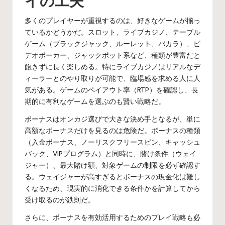
イの工夫
多くのプレイヤーが重視するのは、好きなゲームが揃っ
ているかどうかだ。スロット、ライブカジノ、テーブル
ゲーム（ブラックジャック、ルーレット、バカラ）、ビ
デオポーカー、ジャックポット系など、種類が豊富だと
飽きずに長く楽しめる。特にライブカジノはリアルなデ
ィーラーとのやり取りが可能で、臨場感を求める人に人
気がある。ゲームのペイアウト率（RTP）を確認し、長
期的に有利なゲームを選ぶのも賢い戦略だ。
ボーナスはオンカジ選びで大きな決め手となるが、単に
高額なボーナスだけを見るのは危険だ。ボーナスの種類
（入金ボーナス、ノーリスクフリースピン、キャッシュ
バック、VIPプログラム）と同時に、賭け条件（ウェイ
ジャー）、最大賭け額、対象ゲームの制限を必ず確認す
る。ウェイジャーが高すぎるとボーナスの現金化は難し
くなるため、現実的に消化できる条件かを計算してから
受け取るのが鉄則だ。
さらに、ボーナスを有効活用するためのプレイ戦略も必