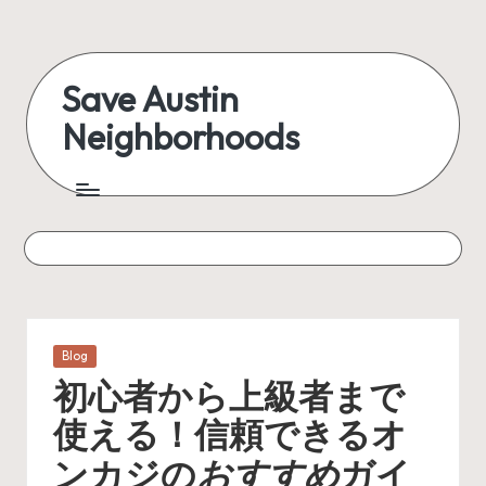
Skip
to
Save Austin
content
Neighborhoods
Advocating
Austin
and
exploring
everything
Posted
Blog
in
初心者から上級者まで
使える！信頼できる
オ
おすすめ
ンカジ
の
ガイ