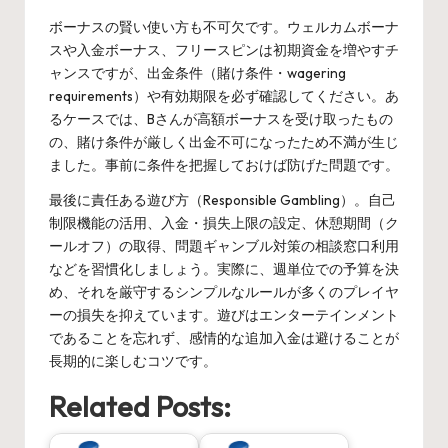
ボーナスの賢い使い方も不可欠です。ウェルカムボーナ
スや入金ボーナス、フリースピンは初期資金を増やすチ
ャンスですが、出金条件（賭け条件・wagering
requirements）や有効期限を必ず確認してください。あ
るケースでは、Bさんが高額ボーナスを受け取ったもの
の、賭け条件が厳しく出金不可になったため不満が生じ
ました。事前に条件を把握しておけば防げた問題です。
最後に責任ある遊び方（Responsible Gambling）。自己
制限機能の活用、入金・損失上限の設定、休憩期間（ク
ールオフ）の取得、問題ギャンブル対策の相談窓口利用
などを習慣化しましょう。実際に、週単位での予算を決
め、それを厳守するシンプルなルールが多くのプレイヤ
ーの損失を抑えています。遊びはエンターテインメント
であることを忘れず、感情的な追加入金は避けることが
長期的に楽しむコツです。
Related Posts: