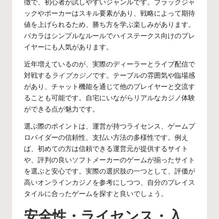
徴で、初心者が試しやすいジャンルです。ブラックジャ
ックやポーカーはスキル要素があり、戦略によって期待
値を上げられるため、勝ち方を学ぶ楽しみがあります。
バカラはシンプルなルールでハイステークス向けのプレ
イヤーにも人気があります。
近年増えているのが、実際のディーラーとライブ配信で
対戦する
ライブカジノ
です。テーブルの雰囲気や臨場感
があり、チャット機能を通じて他のプレイヤーと交流す
ることも可能です。自宅にいながらリアルなカジノ体験
ができる点が魅力です。
選ぶ際のポイントは、運営が持つライセンス、ゲームプ
ロバイダーの信頼性、支払い方法の多様性です。例え
ば、初めての方は信頼できる運営元が提供するサイト
や、評判の良いソフトメーカーのゲームが揃ったサイト
を選ぶと安心です。実際の選択肢の一つとして、評価が
高い
オンラインカジノ
を参考にしつつ、自分のプレイス
タイルに合ったゲームを探すと良いでしょう。
安全性・ライセンス・入