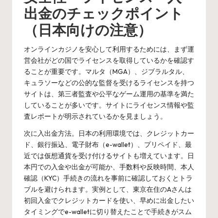
出金のチェックポイント
（日本向けの注意）
オンラインカジノを安心して利用するためには、まず運
営会社がどの国でライセンスを取得しているかを確認す
ることが重要です。マルタ（MGA）、ジブラルタル、
キュラソーなどの公的な監督を受けるライセンスを持つ
サイトは、第三者監査や公平なゲーム運用の基準を満た
していることが多いです。サイトにライセンス情報や監
査レポートが明示されているかを見ましょう。
次に入出金方法。日本の利用環境では、クレジットカー
ド、銀行振込、電子財布（e-wallet）、プリペイド、最
近では仮想通貨を受け付けるサイトも増えています。日
本円での入金や出金が可能か、手数料や反映時間、本人
確認（KYC）手続きの流れを事前に確認しておくとトラ
ブルを避けられます。実例として、東京在住のAさんは
初回入金でクレジットカードを使い、早めに出金したい
タイミングでe-walletに切り替えたことで手続きがスム