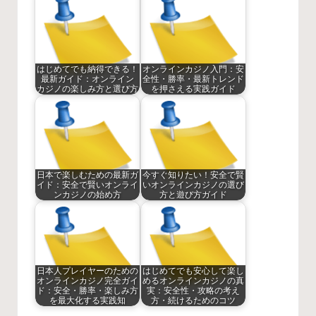
はじめてでも納得できる！
オンラインカジノ入門：安
最新ガイド：オンライン
全性・勝率・最新トレンド
カジノの楽しみ方と選び方
を押さえる実践ガイド
日本で楽しむための最新ガ
今すぐ知りたい！安全で賢
イド：安全で賢いオンライ
いオンラインカジノの選び
ンカジノの始め方
方と遊び方ガイド
日本人プレイヤーのための
はじめてでも安心して楽し
オンラインカジノ完全ガイ
めるオンラインカジノの真
ド：安全・勝率・楽しみ方
実：安全性・攻略の考え
を最大化する実践知
方・続けるためのコツ