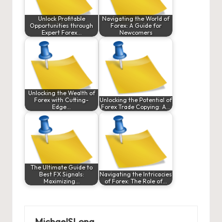
Unlock Profitable
Navigating the World of
Opportunities through
Forex: A Guide for
Expert Forex…
Newcomers
Unlocking the Wealth of
Forex with Cutting-
Unlocking the Potential of
Edge…
Forex Trade Copying: A…
The Ultimate Guide to
Best FX Signals:
Navigating the Intricacies
Maximizing…
of Forex: The Role of…
MichaelSLong