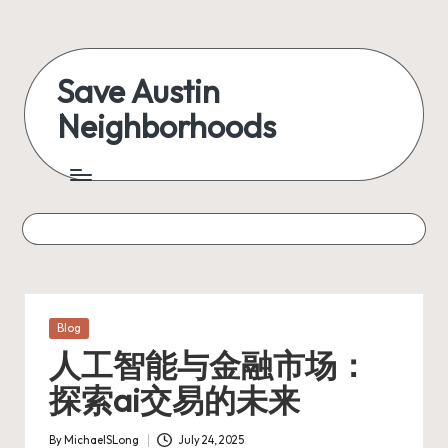
Skip
to
Save Austin
content
Neighborhoods
Advocating
Austin
and
exploring
everything
Posted
Blog
in
人工智能与金融市场：
探索ai交易的未来
By
MichaelSLong
July 24, 2025