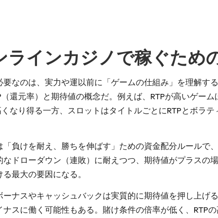
オンラインカジノで稼ぐため
必要なのは、実力や運以前に「ゲームの仕組み」を理解す
P（還元率）と期待値の概念だ。例えば、RTPが高いゲー
高くなり得る一方、スロットはタイトルごとにRTPとボラ
「負けを耐え、勝ちを伸ばす」ための資金配分ルールで、具
的なドローダウン（連敗）に耐えつつ、期待値がプラスの
ける最大の要因になる。
ーナスやキャッシュバックは実質的に期待値を押し上げるが、
イナスに働く可能性もある。賭け条件の倍率が低く、RTP