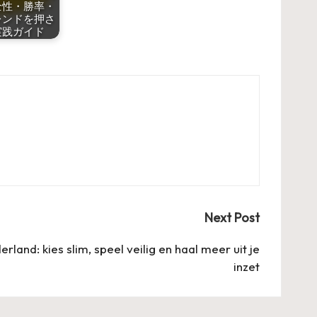
全性・勝率・
レンドを押さ
実践ガイド
Next Post
rland: kies slim, speel veilig en haal meer uit je
inzet