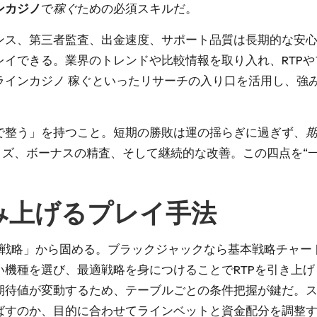
ンカジノ
で
稼ぐ
ための必須スキルだ。
ンス、第三者監査、出金速度、サポート品質は長期的な安心
レイできる。業界のトレンドや比較情報を取り入れ、RTP
ラインカジノ 稼ぐ
といったリサーチの入り口を活用し、強
で整う」を持つこと。短期の勝敗は運の揺らぎに過ぎず、
イズ、ボーナスの精査、そして継続的な改善。この四点を“
積み上げるプレイ手法
×戦略」から固める。ブラックジャックなら基本戦略チャー
い機種を選び、最適戦略を身につけることでRTPを引き上
期待値が変動するため、テーブルごとの条件把握が鍵だ。ス
ばすのか、目的に合わせてラインベットと資金配分を調整