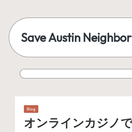
Skip
to
content
Save Austin Neighbo
Advocating
Austin
and
exploring
everything
Posted
Blog
in
オンラインカジノで