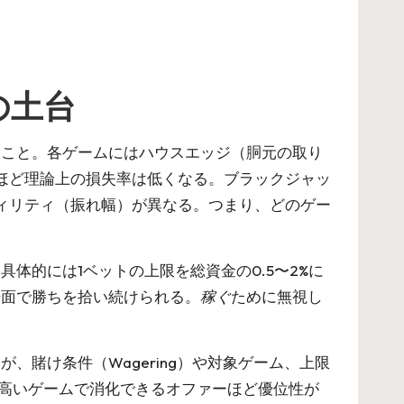
の土台
ること。各ゲームにはハウスエッジ（胴元の取り
ムほど理論上の損失率は低くなる。ブラックジャッ
ティリティ（振れ幅）が異なる。つまり、どのゲー
体的には1ベットの上限を総資金の0.5〜2%に
場面で勝ちを拾い続けられる。
稼ぐ
ために無視し
賭け条件（Wagering）や対象ゲーム、上限
の高いゲームで消化できるオファーほど優位性が