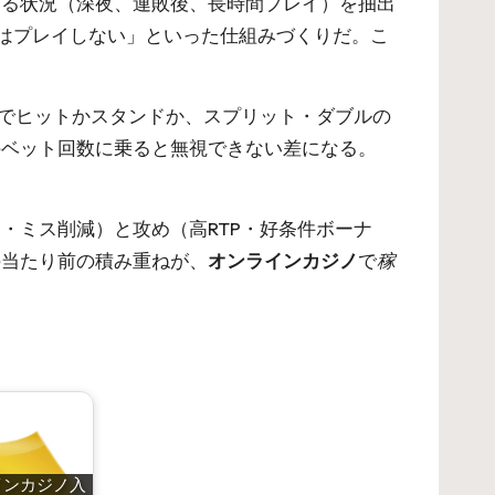
える状況（深夜、連敗後、長時間プレイ）を抽出
日はプレイしない」といった仕組みづくりだ。こ
7でヒットかスタンドか、スプリット・ダブルの
のベット回数に乗ると無視できない差になる。
・ミス削減）と攻め（高RTP・好条件ボーナ
の当たり前の積み重ねが、
オンラインカジノ
で
稼
インカジノ入