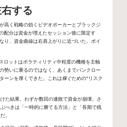
左右する
TPが高く戦略の効くビデオポーカーとブラックジ
への配分は資金が増えたセッション後に限定す
になり、資金曲線は右肩上がりに近づいた。ポイ
、スロットはボラティリティ中程度の機種を主軸
ちの勢いに乗るのではなく、あくまでバンクロー
リターンを厚くできた。これは
稼ぐ
ための“リスク
続けた結果、わずか数回の連敗で資金が崩壊。さ
学ぶべきは「一時的に勝てる方法」と「長期で残
欠だ。