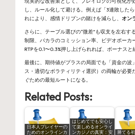
現実的な改善策として、プレイログの可視化が
し、ルール化して避ける。例えば「3連敗したら
れにより、感情ドリブンの賭けを減らし、
オン
さらに、テーブル選びの“微差”も収支を左右す
制限、バカラのコミッション率、ビデオポーカ
RTPを0.1〜0.3%押し上げられれば、ボー
最後に、期待値がプラスの局面でも「資金の波
ス・適切なボラティリティ選択）の両輪が必要
ぐ
ための最短ルートになる。
Related Posts:
はじめてでも安心し
日本人プレイヤーの
て楽しめるオンライ
ためのオンラインカ
ンカジノの真実：安
勝てる