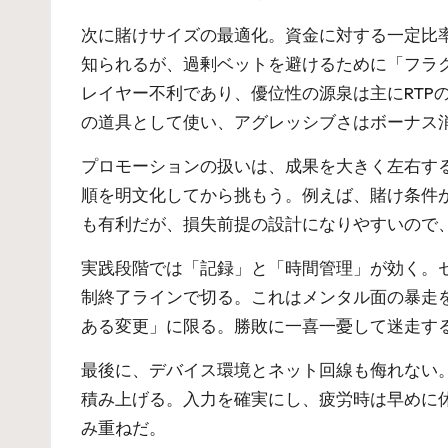
次に賭けサイズの最適化。資金に対する一定比
知られるが、過剰ベットを避けるために「フラ
レイヤー不利であり、優位性の源泉は主にRT
の道具として使い、アグレッシブさはボーナス消
プロモーションの扱いは、成果を大きく左右する
順を明文化してから挑もう。例えば、賭け条件
も有利だが、損失前提の設計になりやすいので
実践段階では「記録」と「時間管理」が効く。
制終了ラインで切る。これはメンタル面の暴走
ある変更」に限る。勝敗に一喜一憂して迷走する
最後に、デバイス環境とネット回線も侮れない
積み上げる。入力を確実にし、疲労時は早めに
み重ねだ。