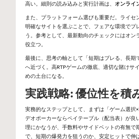
高い。細則の読み込みと実行計画は、
オンライ
また、プラットフォーム選びも重要だ。ライセ
明確なサイトを選ぶことで、フェアな環境でプ
う。参考として、最新動向のチェックには
オン
役立つ。
最後に、思考の軸として「短期はブレる、長期
へ近づく。高RTPゲームの徹底、適切な賭けサ
めの土台になる。
実践戦略: 優位性を
実務的なステップとして、まずは「ゲーム選択
デオポーカーならペイテーブル（配当表）が良
理にかなうが、手数料やサイドベットの有無で
で、短期の爆発力を狙うのか、安定ヒットで伸