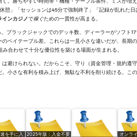
効く。勝ちやすい時間帯・機種・テーブル条件、ミスが増
休憩」「セッションは45分で強制終了」「記録が乱れた
ラインカジノ
で
稼ぐ
ための一貫性が高まる。
る。ブラックジャックでのデッキ数、ディーラーがソフト1
ーのペイテーブル差。これらは一見小さな違いだが、長期
ナスと組み合わせて十分な優位性を築ける場面が生まれる。
」は避けられない。だからこそ、守り（資金管理・規約遵守
だ。小さな有利を積み上げ、無駄な不利を削り続ける。こ
初速を手に入
2025年版：入金不要
オンラ