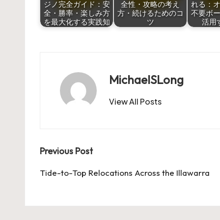
ジノ完全ガイド：安
全性・攻略の考え
れる：
全・勝率・楽しみ方
方・続けるためのコ
不要ボ
を最大化する実践知
ツ
活用
MichaelSLong
View All Posts
Post
Previous Post
navigation
Tide-to-Top Relocations Across the Illawarra