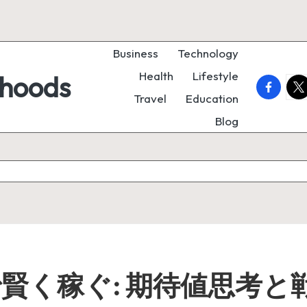
Business
Technology
Health
Lifestyle
rhoods
faceboo
twi
Travel
Education
Blog
賢く稼ぐ: 期待値思考と