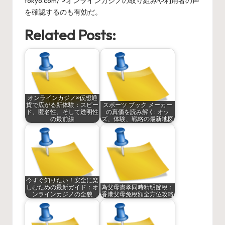
tokyo.com/">オンラインカジノの取り組みや利用者の声
を確認するのも有効だ。
Related Posts:
オンラインカジノ×仮想通
貨で広がる新体験：スピー
スポーツ ブック メーカー
ド、匿名性、そして透明性
の真価を読み解く: オッ
の最前線
ズ、体験、戦略の最新地図
今すぐ知りたい！安全に楽
しむための最新ガイド：オ
為父母盡孝同時精明節稅：
ンラインカジノの全貌
香港父母免稅額全方位攻略