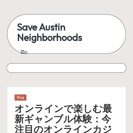
Skip
to
Save Austin
content
Neighborhoods
Advocating
Austin
and
exploring
everything
Posted
Blog
in
オンラインで楽しむ最
新ギャンブル体験：今
注目のオンラインカジ