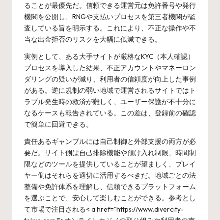
ることが最優先だ。信頼できる運営元は免許番号や発行
機関を公開し、RNGや支払いプロセスを第三者機関が監
査している旨を明示する。これにより、不正な操作や不
当な出金拒否のリスクを大幅に低減できる。
実例として、ある大手サイトが厳格なKYC（本人確認）
プロセスを導入した結果、不正アカウントやマネーロン
ダリングの疑いが減り、利用者の信頼度が向上した事例
がある。逆に規制の弱い地域で運営されるサイトではト
ラブル発生時の救済が難しく、ユーザー保護が不十分に
なるケースも報告されている。この差は、登録前の確認
で簡単に回避できる。
責任あるギャンブルには自己制御と外部支援の両方が必
要だ。サイト側は自己排除機能や預け入れ制限、時間制
限などのツールを提供していることが望ましく、プレイ
ヤー側はそれらを適切に活用するべきだ。地域ごとの法
整備や免許体系を理解し、信頼できるプラットフォーム
を選ぶことで、安心して楽しむことができる。参考とし
て市場で注目される< a href="https://www.divercity-