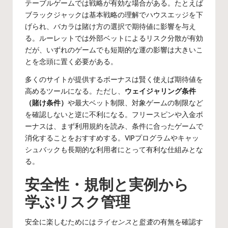
テーブルゲームでは戦略が有効な場合がある。たとえば
ブラックジャックは基本戦略の理解でハウスエッジを下
げられ、バカラは賭け方の選択で期待値に影響を与え
る。ルーレットでは外部ベットによるリスク分散が有効
だが、いずれのゲームでも短期的な運の影響は大きいこ
とを念頭に置く必要がある。
多くのサイトが提供するボーナスは賢く使えば期待値を
高めるツールになる。ただし、
ウェイジャリング条件
（賭け条件）
や最大ベット制限、対象ゲームの制限など
を確認しないと逆に不利になる。フリースピンや入金ボ
ーナスは、まず利用規約を読み、条件に合ったゲームで
消化することをおすすめする。VIPプログラムやキャッ
シュバックも長期的な利用者にとって有利な仕組みとな
る。
安全性・規制と実例から
学ぶリスク管理
安全に楽しむためには
ライセンス
と
監査
の有無を確認す