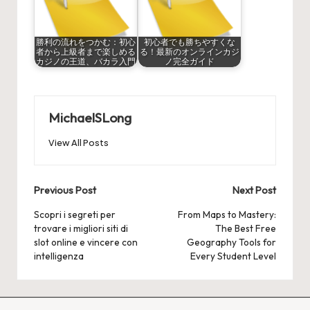
勝利の流れをつかむ：初心
初心者でも勝ちやすくな
者から上級者まで楽しめる
る！最新のオンラインカジ
カジノの王道、バカラ入門
ノ完全ガイド
MichaelSLong
View All Posts
Post
Previous Post
Next Post
navigation
Scopri i segreti per
From Maps to Mastery:
trovare i migliori siti di
The Best Free
slot online e vincere con
Geography Tools for
intelligenza
Every Student Level