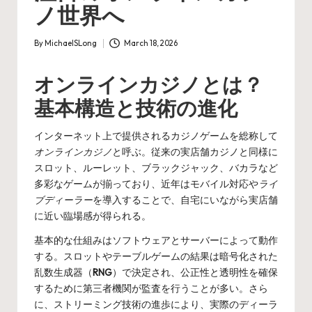
ノ世界へ
By
MichaelSLong
March 18, 2026
Posted
by
オンラインカジノとは？
基本構造と技術の進化
インターネット上で提供されるカジノゲームを総称して
オンラインカジノ
と呼ぶ。従来の実店舗カジノと同様に
スロット、ルーレット、ブラックジャック、バカラなど
多彩なゲームが揃っており、近年はモバイル対応や
ライ
ブディーラー
を導入することで、自宅にいながら実店舗
に近い臨場感が得られる。
基本的な仕組みはソフトウェアとサーバーによって動作
する。スロットやテーブルゲームの結果は暗号化された
乱数生成器（
RNG
）で決定され、公正性と透明性を確保
するために第三者機関が監査を行うことが多い。さら
に、ストリーミング技術の進歩により、実際のディーラ