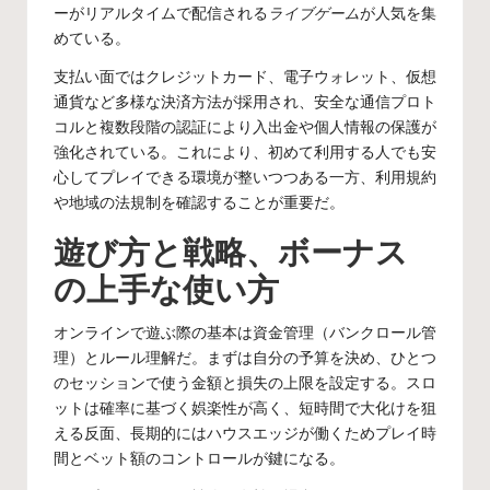
ーがリアルタイムで配信される
ライブゲーム
が人気を集
めている。
支払い面ではクレジットカード、電子ウォレット、仮想
通貨など多様な決済方法が採用され、安全な通信プロト
コルと複数段階の認証により入出金や個人情報の保護が
強化されている。これにより、初めて利用する人でも安
心してプレイできる環境が整いつつある一方、利用規約
や地域の法規制を確認することが重要だ。
遊び方と戦略、ボーナス
の上手な使い方
オンラインで遊ぶ際の基本は資金管理（バンクロール管
理）とルール理解だ。まずは自分の予算を決め、ひとつ
のセッションで使う金額と損失の上限を設定する。スロ
ットは確率に基づく娯楽性が高く、短時間で大化けを狙
える反面、長期的にはハウスエッジが働くためプレイ時
間とベット額のコントロールが鍵になる。