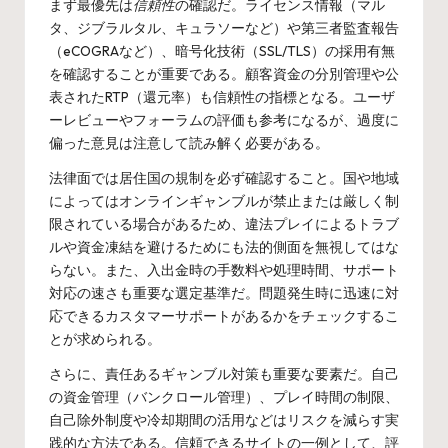
まず最優先は
信頼性
の確認だ。ライセンス情報（マル
タ、ジブラルタル、キュラソーなど）や第三者監査報告
（eCOGRAなど）、暗号化技術（SSL/TLS）の採用有無
を確認することが重要である。顧客資金の分別管理や公
表されたRTP（還元率）も信頼性の指標となる。ユーザ
ーレビューやフォーラムの評価も参考になるが、過度に
偏った意見は注意して読み解く必要がある。
法律面では居住国の規制を必ず確認すること。国や地域
によってはオンラインギャンブルが禁止または厳しく制
限されている場合があるため、違法プレイによるトラブ
ルや資金凍結を避けるためにも法的側面を無視してはな
らない。また、入出金時の手数料や処理時間、サポート
対応の速さも重要な選定基準だ。問題発生時に迅速に対
応できるカスタマーサポートがあるかをチェックするこ
とが求められる。
さらに、責任あるギャンブル対策も重要な要素だ。自己
の資金管理（バンクロール管理）、プレイ時間の制限、
自己除外制度や冷却期間の活用などはリスクを減らす実
践的な方法である。信頼できるサイトの一例として、評