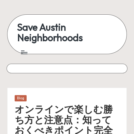
Skip
to
Save Austin
content
Neighborhoods
Advocating
Austin
and
exploring
everything
Posted
Blog
in
オンラインで楽しむ勝
ち方と注意点：知って
おくべきポイント完全