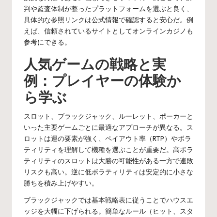
判や監査体制が整ったプラットフォームを選ぶと良く、
具体的な参照リンクは公式情報で確認すると安心だ。例
えば、信頼されているサイトとして
オンラインカジノ
も
参考にできる。
人気ゲームの戦略と実
例：プレイヤーの体験か
ら学ぶ
スロット、ブラックジャック、ルーレット、ポーカーと
いった主要ゲームごとに最適なアプローチが異なる。ス
ロットは運の要素が強く、ペイアウト率（RTP）やボラ
ティリティを理解して機種を選ぶことが重要だ。高ボラ
ティリティのスロットは大勝の可能性がある一方で連敗
リスクも高い。逆に低ボラティリティは安定的に小さな
勝ちを積み上げやすい。
ブラックジャックでは基本戦略表に従うことでハウスエ
ッジを大幅に下げられる。簡単なルール（ヒット、スタ