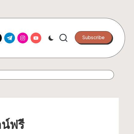
k.com
tter.com
t.me
instagram.com
youtube.com
Subscribe
น์ฟรี