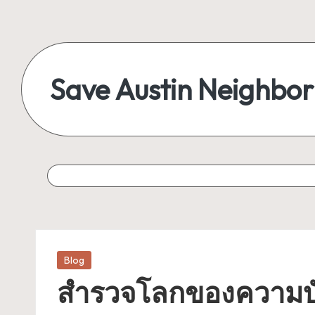
Skip
to
content
Save Austin Neighbo
Advocating
Austin
and
exploring
everything
Posted
Blog
in
สำรวจโลกของความบัน