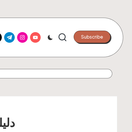
k.com
tter.com
t.me
instagram.com
youtube.com
Subscribe
دليل