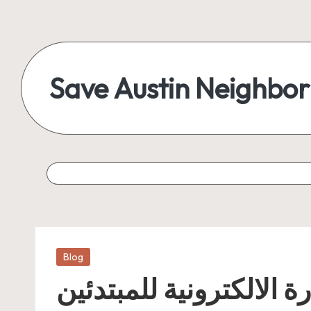
Skip
to
content
Save Austin Neighbo
Advocating
Austin
and
exploring
everything
Posted
Blog
in
 الالكترونية للمبتدئين