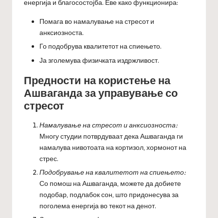
енергија и благосостојба. Еве како функционира:
Помага во намалување на стресот и
анксиозноста.
Го подобрува квалитетот на спиењето.
Ја зголемува физичката издржливост.
Предности на користење на
Ашваганда за управување со
стресот
Намалување на стресот и анксиозноста:
Многу студии потврдуваат дека Ашваганда ги
намалува нивотоата на кортизол, хормонот на
стрес.
Подобрување на квалитетот на спиењето:
Со помош на Ашваганда, можете да добиете
подобар, подлабок сон, што придонесува за
поголема енергија во текот на денот.