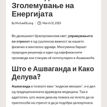
Зголемување на
Енергијата
By
MichaelSLong
March 12, 2025
Posted
by
Во денешниот брзопроменлив свет,
управувањето
со стресот
е од суштинска важност за нашето
физичко и ментално здравје. Многумина бараат
природни решенија и еден од најефикасните
производи кои станува сè попопуларен е
Ашваганда
.
Што е Ашваганда и Како
Делува?
Ашваганда
е познато како “индиски женшен”, и е дел
од традиционалната ајурведска медицина. Таа е
адаптоген, што значи дека му помага на телото да се
приспособи на стресот и да ја подобри целокупната