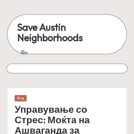
Skip
to
Save Austin
content
Neighborhoods
Advocating
Austin
and
exploring
everything
Posted
Blog
in
Управување со
Стрес: Моќта на
Ашваганда за