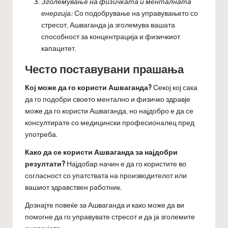
Зголемување на физичката и менталната
енергија:
Со подобрување на управувањето со
стресот, Ашваганда ја зголемува вашата
способност за концентрација и физичкиот
капацитет.
Често поставувани прашања
Кој може да го користи Ашваганда?
Секој кој сака
да го подобри своето ментално и физичко здравје
може да го користи Ашваганда, но најдобро е да се
консултирате со медицински професионалец пред
употреба.
Како да се користи Ашваганда за најдобри
резултати?
Најдобар начин е да го користите во
согласност со упатствата на производителот или
вашиот здравствен работник.
Дознајте повеќе за
Ашваганда
и како може да ви
помогне да го управувате стресот и да ја зголемите