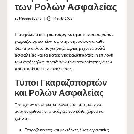
των Ρολών Ασφαλείας
By
MichaelSLong
May 13, 2025
Posted
by
Η
ασφάλεια
και η
λειτουργικότητα
των
συστημάτων
γκαραζοπορτών
είναι υψίστης σημασίας για κάθε
ιδιοκτησία. Από τις
γκαραζόπορτες
μέχρι τα
ρολά
ασφαλείας
και τα
μοτέρ γκαραζόπορτας
, η επιλογή
των κατάλληλων προϊόντων είναι απαραίτητη για την
προστασία και την ευκολία σας.
Τύποι Γκαραζοπορτών
και Ρολών Ασφαλείας
Υπάρχουν διάφορες επιλογές που μπορούν να
ανταποκριθούν στις ανάγκες του κάθε χώρου και
χρήστη:
Γκαραζόπορτες
και
μοντέρνες λύσεις για οικίες