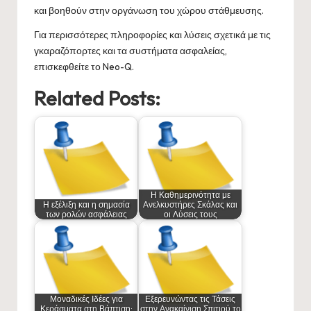
και βοηθούν στην οργάνωση του χώρου στάθμευσης.
Για περισσότερες πληροφορίες και λύσεις σχετικά με τις
γκαραζόπορτες και τα συστήματα ασφαλείας,
επισκεφθείτε το
Neo-Q
.
Related Posts:
Η Καθημερινότητα με
Η εξέλιξη και η σημασία
Ανελκυστήρες Σκάλας και
των ρολών ασφάλειας
οι Λύσεις τους
Μοναδικές Ιδέες για
Εξερευνώντας τις Τάσεις
Κεράσματα στη Βάπτιση:
στην Ανακαίνιση Σπιτιού το