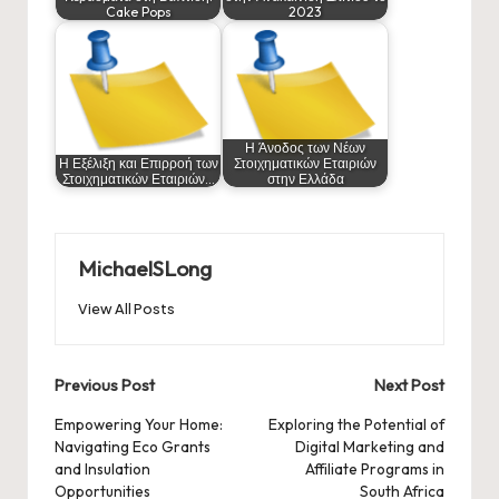
Cake Pops
2023
Η Άνοδος των Νέων
Η Εξέλιξη και Επιρροή των
Στοιχηματικών Εταιριών
Στοιχηματικών Εταιριών…
στην Ελλάδα
MichaelSLong
View All Posts
Post
Previous Post
Next Post
navigation
Empowering Your Home:
Exploring the Potential of
Navigating Eco Grants
Digital Marketing and
and Insulation
Affiliate Programs in
Opportunities
South Africa